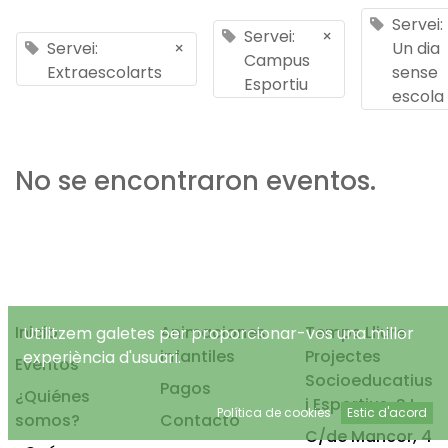
Servei:
Servei:
×
Servei:
×
Un dia
Campus
Extraescolarts
sense
Esportiu
escola
No se encontraron eventos.
Inicio
Animaciones
Temps Lliure
Utilitzem galetes per proporcionar-vos una millor
infantiles
Projectes
experiència d'usuari.
Eventos
Socioeducatius
Pagos
¿Quiénes
i Esportius, S.L.
Política de cookies
Estic d'acord
somos?
Contacto
C/de Mancor, 4