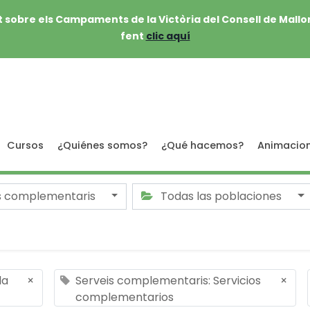
 sobre els Campaments de la Victòria del Consell de Mallo
fent
clic aquí
Cursos
¿Quiénes somos?
¿Qué hacemos?
Animacio
s complementaris
Todas las poblaciones
la
×
Serveis complementaris: Servicios
×
complementarios