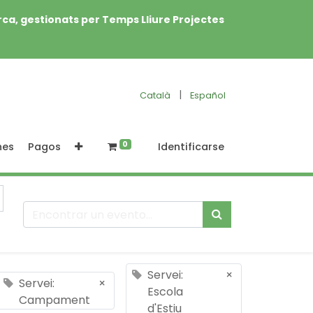
rca, gestionats per Temps Lliure Projectes
|
Català
Español
0
nes
Pagos
Identificarse
Servei:
×
Servei:
×
Escola
Campament
d'Estiu