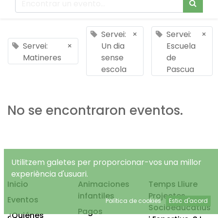
Servei:
×
Servei:
×
Servei:
×
Un dia
Escuela
Matineres
sense
de
escola
Pascua
No se encontraron eventos.
Utilitzem galetes per proporcionar-vos una millor
experiència d'usuari.
Inicio
Animaciones
Temps Lliure
infantiles
Projectes
Eventos
Política de cookies
Estic d'acord
Socioeducatius
Pagos
¿Quiénes