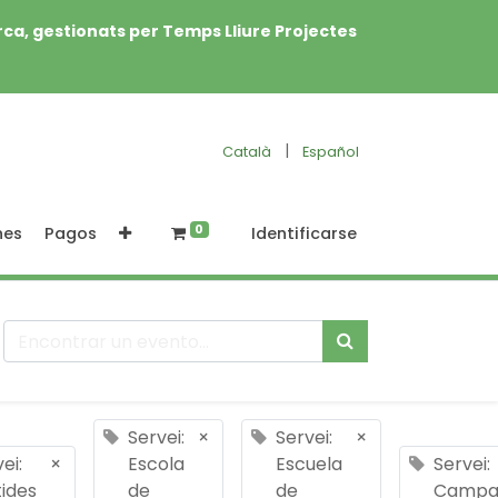
rca, gestionats per Temps Lliure Projectes
|
Català
Español
0
nes
Pagos
Identificarse
Servei:
×
Servei:
×
ei:
×
Escola
Escuela
Servei:
tides
de
de
Campa