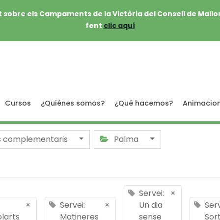
 sobre els Campaments de la Victòria del Consell de Mallo
fent
clic aquí
Cursos
¿Quiénes somos?
¿Qué hacemos?
Animacio
s complementaris
Palma
Servei:
×
×
Servei:
×
Un dia
Serv
larts
Matineres
sense
Sor