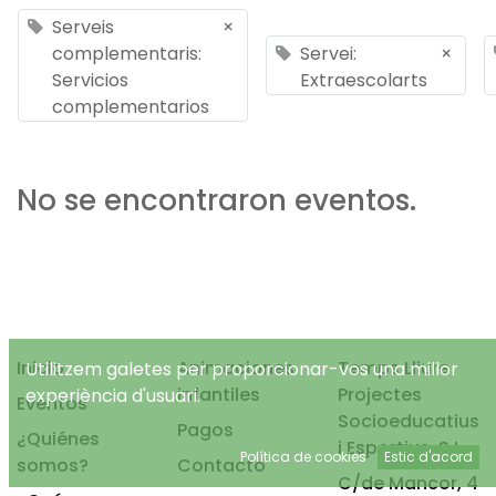
Serveis
×
complementaris:
Servei:
×
Servicios
Extraescolarts
complementarios
No se encontraron eventos.
Inicio
Animaciones
Temps Lliure
Utilitzem galetes per proporcionar-vos una millor
infantiles
Projectes
experiència d'usuari.
Eventos
Socioeducatius
Pagos
¿Quiénes
i Esportius, S.L.
Política de cookies
Estic d'acord
somos?
Contacto
C/de Mancor, 4