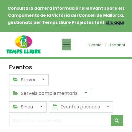
Consulta la darrera informació rellenvant sobre els
Campaments de la Victòria del Consell de Mallorca,
gestionats per Temps Lliure Projectes fent
clic aquí
|
Català
Español
Eventos
Servei
Serveis complementaris
Sineu
Eventos pasados