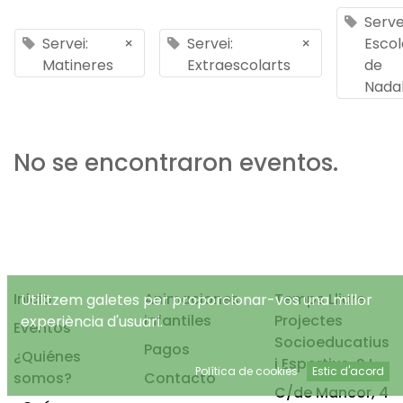
Serve
Servei:
×
Servei:
×
Escol
Matineres
Extraescolarts
de
Nada
No se encontraron eventos.
Inicio
Animaciones
Temps Lliure
Utilitzem galetes per proporcionar-vos una millor
infantiles
Projectes
experiència d'usuari.
Eventos
Socioeducatius
Pagos
¿Quiénes
i Esportius, S.L.
Política de cookies
Estic d'acord
somos?
Contacto
C/de Mancor, 4