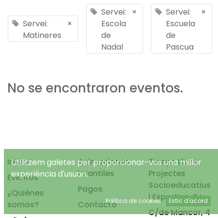
Servei:
×
Servei:
×
Servei:
×
Escola
Escuela
Matineres
de
de
Nadal
Pascua
No se encontraron eventos.
Inicio
Animaciones
Temps Lliure
Utilitzem galetes per proporcionar-vos una millor
infantiles
Projectes
experiència d'usuari.
Eventos
Socioeducatius
Pagos
¿Quiénes
i Esportius, S.L.
Política de cookies
Estic d'acord
somos?
Contacto
C/de Mancor, 4