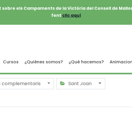
 sobre els Campaments de la Victòria del Consell de Mallo
fent
clic aquí
Cursos
¿Quiénes somos?
¿Qué hacemos?
Animacio
s complementaris
Sant Joan