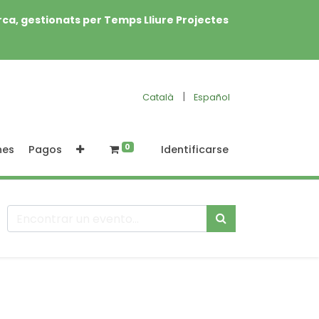
rca, gestionats per Temps Lliure Projectes
|
Català
Español
0
nes
Pagos
Identificarse