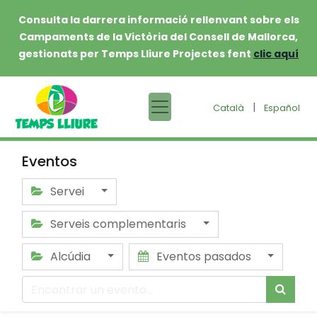
Consulta la darrera informació rellenvant sobre els
Campaments de la Victòria del Consell de Mallorca,
gestionats per Temps Lliure Projectes fent
clic aquí
|
Català
Español
Eventos
Servei
Serveis complementaris
Alcúdia
Eventos pasados