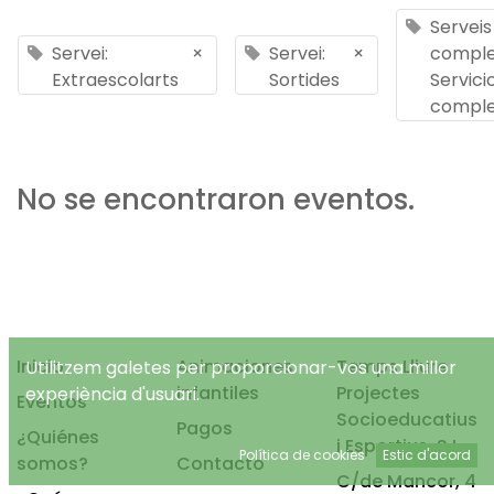
Serveis
Servei:
×
Servei:
×
comple
Extraescolarts
Sortides
Servici
comple
No se encontraron eventos.
Inicio
Animaciones
Temps Lliure
Utilitzem galetes per proporcionar-vos una millor
infantiles
Projectes
experiència d'usuari.
Eventos
Socioeducatius
Pagos
¿Quiénes
i Esportius, S.L.
Política de cookies
Estic d'acord
somos?
Contacto
C/de Mancor, 4