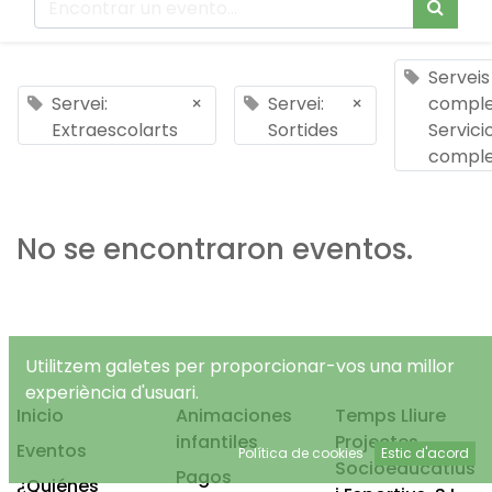
Serveis
Servei:
×
Servei:
×
comple
Extraescolarts
Sortides
Servici
comple
No se encontraron eventos.
Utilitzem galetes per proporcionar-vos una millor
experiència d'usuari.
Inicio
Animaciones
Temps Lliure
infantiles
Projectes
Eventos
Política de cookies
Estic d'acord
Socioeducatius
Pagos
¿Quiénes