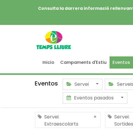
Consulta la darrera informació rellenvant
Inicio
Campaments d'Estiu
Eventos
Eventos
Servei
Servei
Eventos pasados
Servei:
×
Servei:
Extraescolarts
Sortide