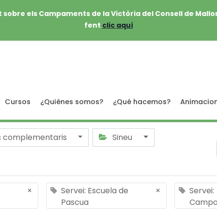
 sobre els Campaments de la Victòria del Consell de Mallo
fent
clic aquí
Cursos
¿Quiénes somos?
¿Qué hacemos?
Animacio
s complementaris
Sineu
×
Servei: Escuela de
×
Servei:
s
Pascua
Campa