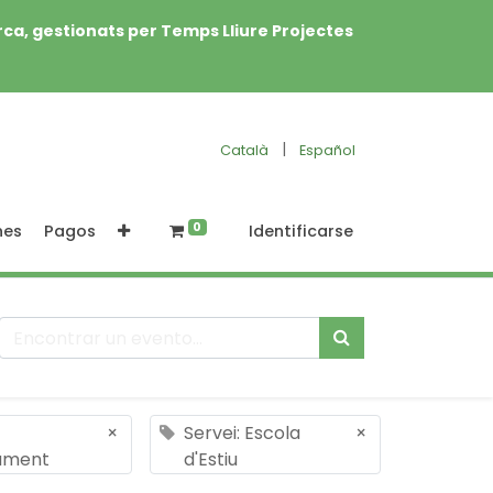
rca, gestionats per Temps Lliure Projectes
|
Català
Español
0
nes
Pagos
Identificarse
×
Servei: Escola
×
ment
d'Estiu