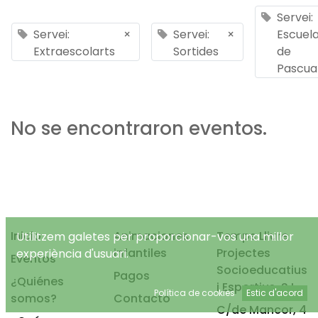
Servei:
Servei:
×
Servei:
×
Escuel
Extraescolarts
Sortides
de
Pascua
No se encontraron eventos.
Inicio
Animaciones
Temps Lliure
Utilitzem galetes per proporcionar-vos una millor
infantiles
Projectes
experiència d'usuari.
Eventos
Socioeducatius
Pagos
¿Quiénes
i Esportius, S.L.
Política de cookies
Estic d'acord
somos?
Contacto
C/de Mancor, 4