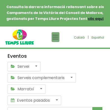
Consulta la darrera informació rellenvant sobre els
Campaments de la Victòria del Consell de Mallorca,
gestionats per Temps Lliure Projectes fent
clic aquí
|
Català
Español
Eventos
Servei
Serveis complementaris
Marratxí
Eventos pasados