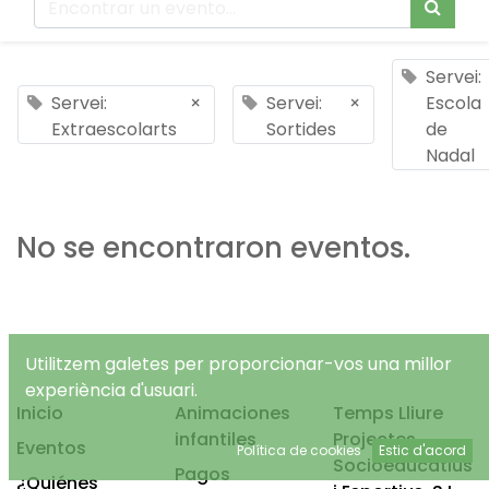
Servei:
Servei:
×
Servei:
×
Escola
Extraescolarts
Sortides
de
Nadal
No se encontraron eventos.
Utilitzem galetes per proporcionar-vos una millor
experiència d'usuari.
Inicio
Animaciones
Temps Lliure
infantiles
Projectes
Eventos
Política de cookies
Estic d'acord
Socioeducatius
Pagos
¿Quiénes