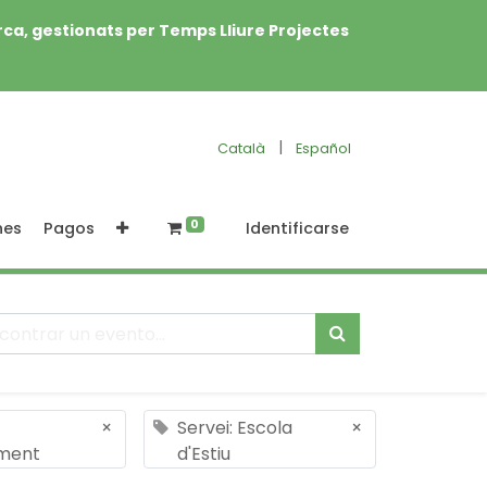
rca, gestionats per Temps Lliure Projectes
|
Català
Español
0
nes
Pagos
Identificarse
×
Servei: Escola
×
ment
d'Estiu