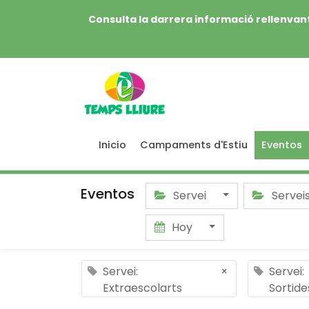
Consulta la darrera informació rellenvant
Inicio
Campaments d'Estiu
Eventos
Eventos
Servei
Servei
Hoy
Servei:
×
Servei:
Extraescolarts
Sortide