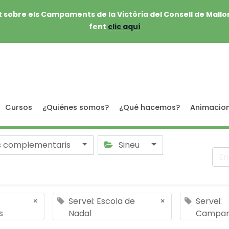
 sobre els Campaments de la Victòria del Consell de Mallo
fent
clic aquí
Cursos
¿Quiénes somos?
¿Qué hacemos?
Animacio
s complementaris
Sineu
×
Servei: Escola de
×
Servei:
s
Nadal
Campa