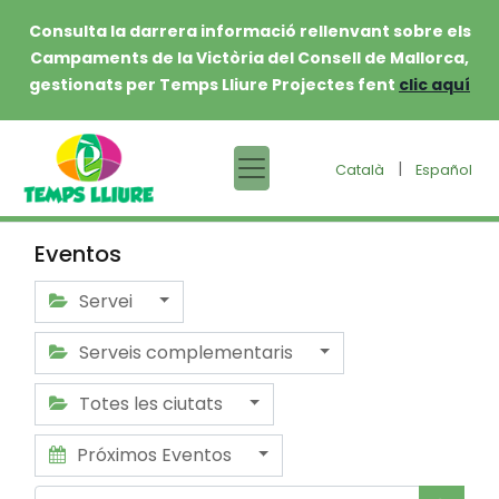
Consulta la darrera informació rellenvant sobre els
Campaments de la Victòria del Consell de Mallorca,
gestionats per Temps Lliure Projectes fent
clic aquí
|
Català
Español
Eventos
Servei
Serveis complementaris
Totes les ciutats
Próximos Eventos