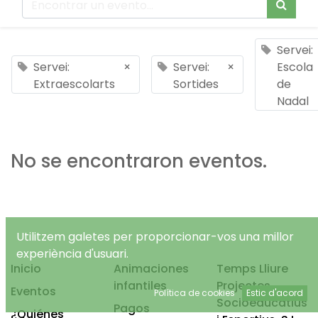
Servei:
Servei:
×
Servei:
×
Escola
Extraescolarts
Sortides
de
Nadal
No se encontraron eventos.
Utilitzem galetes per proporcionar-vos una millor
experiència d'usuari.
Inicio
Animaciones
Temps Lliure
infantiles
Projectes
Eventos
Política de cookies
Estic d'acord
Socioeducatius
Pagos
¿Quiénes