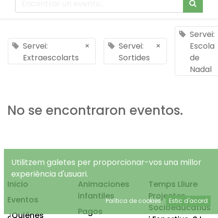
Servei:
Servei:
×
Servei:
×
Escola
Extraescolarts
Sortides
de
Nadal
No se encontraron eventos.
Utilitzem galetes per proporcionar-vos una millor
experiència d'usuari.
Inicio
Animaciones
Temps Lliure
infantiles
Projectes
Eventos
Política de cookies
Estic d'acord
Socioeducatius
Pagos
¿Quiénes