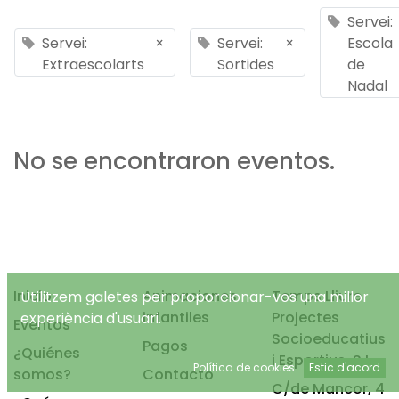
Servei:
Servei:
×
Servei:
×
Escola
Extraescolarts
Sortides
de
Nadal
No se encontraron eventos.
Inicio
Animaciones
Temps Lliure
Utilitzem galetes per proporcionar-vos una millor
infantiles
Projectes
experiència d'usuari.
Eventos
Socioeducatius
Pagos
¿Quiénes
i Esportius, S.L.
Política de cookies
Estic d'acord
somos?
Contacto
C/de Mancor, 4