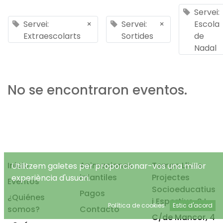
Servei:
Servei:
×
Servei:
×
Escola
Extraescolarts
Sortides
de
Nadal
No se encontraron eventos.
Inicio
Animaciones
Temps Lliure
Utilitzem galetes per proporcionar-vos una millor
infantiles
Projectes
experiència d'usuari.
Eventos
Socioeducatius
Pagos
¿Quiénes
i Esportius, S.L.
Política de cookies
Estic d'acord
somos?
Contacto
C/de Mancor, 4