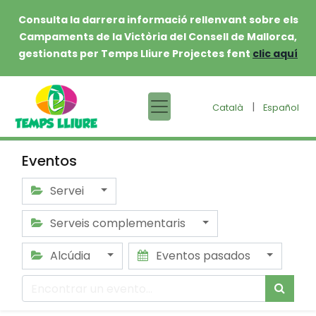
Consulta la darrera informació rellenvant sobre els
Campaments de la Victòria del Consell de Mallorca,
gestionats per Temps Lliure Projectes fent
clic aquí
|
Català
Español
Eventos
Servei
Serveis complementaris
Alcúdia
Eventos pasados