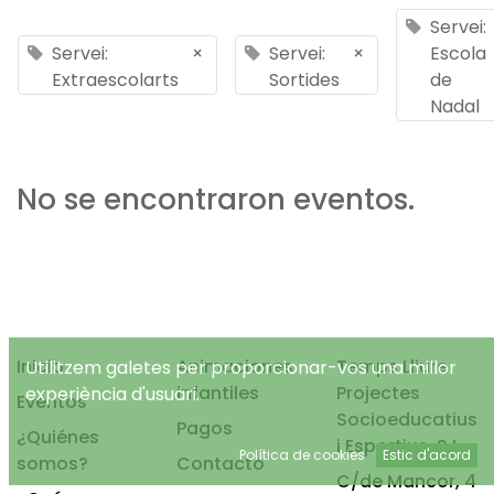
Servei:
Servei:
×
Servei:
×
Escola
Extraescolarts
Sortides
de
Nadal
No se encontraron eventos.
Inicio
Animaciones
Temps Lliure
Utilitzem galetes per proporcionar-vos una millor
infantiles
Projectes
experiència d'usuari.
Eventos
Socioeducatius
Pagos
¿Quiénes
i Esportius, S.L.
Política de cookies
Estic d'acord
somos?
Contacto
C/de Mancor, 4