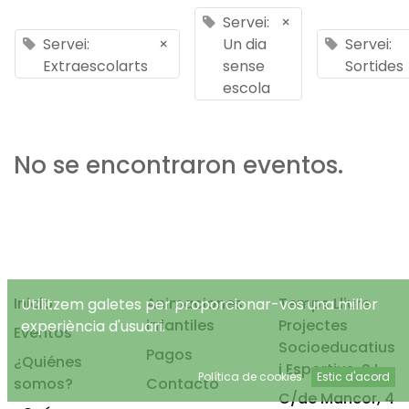
Servei:
×
Servei:
×
Un dia
Servei:
Extraescolarts
sense
Sortides
escola
No se encontraron eventos.
Inicio
Animaciones
Temps Lliure
Utilitzem galetes per proporcionar-vos una millor
infantiles
Projectes
experiència d'usuari.
Eventos
Socioeducatius
Pagos
¿Quiénes
i Esportius, S.L.
Política de cookies
Estic d'acord
somos?
Contacto
C/de Mancor, 4