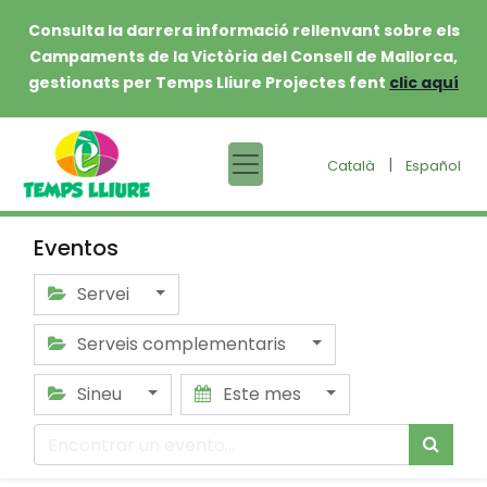
Consulta la darrera informació rellenvant sobre els
Campaments de la Victòria del Consell de Mallorca,
gestionats per Temps Lliure Projectes fent
clic aquí
|
Català
Español
Eventos
Servei
Serveis complementaris
Sineu
Este mes