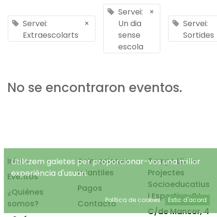
Servei:
×
Servei:
×
Un dia
Servei:
Extraescolarts
sense
Sortides
escola
No se encontraron eventos.
Inicio
Animaciones
Temps Lliure
Utilitzem galetes per proporcionar-vos una millor
infantiles
Projectes
experiència d'usuari.
Eventos
Socioeducatius
Pagos
¿Quiénes
i Esportius, S.L.
Política de cookies
Estic d'acord
somos?
Contacto
C/de Mancor, 4