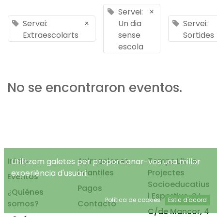
Servei:
×
Servei:
×
Un dia
Servei:
Extraescolarts
sense
Sortides
escola
No se encontraron eventos.
Inicio
Animaciones
Temps Lliure
Utilitzem galetes per proporcionar-vos una millor
infantiles
Projectes
experiència d'usuari.
Eventos
Socioeducatius
Pagos
¿Quiénes
i Esportius, S.L.
Política de cookies
Estic d'acord
somos?
Contacto
C/de Mancor, 4