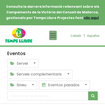
Consulta la darrera informació rellenvant sobre els
Campaments de la Victòria del Consell de Mallorca,
gestionats per Temps Lliure Projectes fent
clic aquí
|
Català
Español
Eventos
Servei
Serveis complementaris
Sineu
Eventos pasados