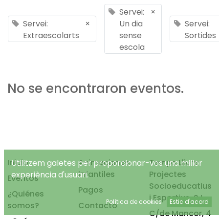
Servei:
×
Servei:
×
Un dia
Servei:
Extraescolarts
sense
Sortides
escola
No se encontraron eventos.
Inicio
Animaciones
Temps Lliure
Utilitzem galetes per proporcionar-vos una millor
infantiles
Projectes
experiència d'usuari.
Eventos
Socioeducatius
Pagos
¿Quiénes
i Esportius, S.L.
Política de cookies
Estic d'acord
somos?
Contacto
C/de Mancor, 4