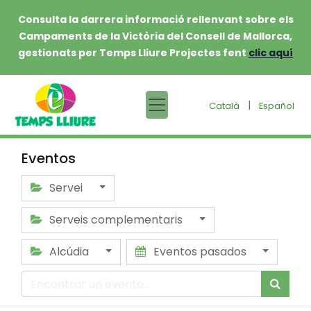
Consulta la darrera informació rellenvant sobre els
Campaments de la Victòria del Consell de Mallorca,
gestionats per Temps Lliure Projectes fent
clic aquí
|
Català
Español
Eventos
Servei
Serveis complementaris
Alcúdia
Eventos pasados