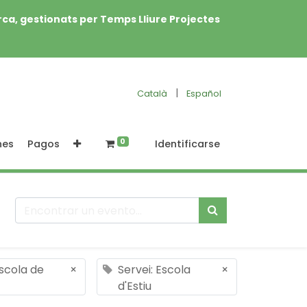
rca, gestionats per Temps Lliure Projectes
|
Català
Español
0
nes
Pagos
Identificarse
Escola de
×
Servei: Escola
×
d'Estiu