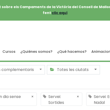
 sobre els Campaments de la Victòria del Consell de Mallo
fent
clic aquí
Cursos
¿Quiénes somos?
¿Qué hacemos?
Animacio
s complementaris
Totes les ciutats
Un dia sense
×
Servei:
×
Servei: 
Sortides
Nadal