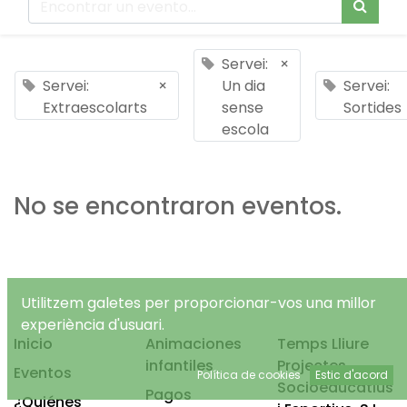
Servei:
×
Servei:
×
Un dia
Servei:
Extraescolarts
sense
Sortides
escola
No se encontraron eventos.
Utilitzem galetes per proporcionar-vos una millor
experiència d'usuari.
Inicio
Animaciones
Temps Lliure
infantiles
Projectes
Eventos
Política de cookies
Estic d'acord
Socioeducatius
Pagos
¿Quiénes