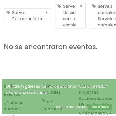
Servei:
×
Serveis
Servei:
×
Un dia
complem
Extraescolarts
sense
Servicios
escola
complem
No se encontraron eventos.
Inicio
Animaciones
Temps Lliure
Utilitzem galetes per proporcionar-vos una millor
infantiles
Projectes
experiència d'usuari.
Eventos
Socioeducatius
Pagos
¿Quiénes
i Esportius, S.L.
Política de cookies
Estic d'acord
somos?
Contacto
C/de Mancor, 4