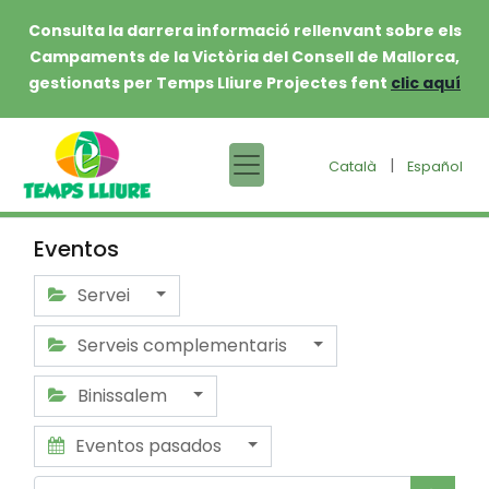
Consulta la darrera informació rellenvant sobre els
Campaments de la Victòria del Consell de Mallorca,
gestionats per Temps Lliure Projectes fent
clic aquí
|
Català
Español
Eventos
Servei
Serveis complementaris
Binissalem
Eventos pasados