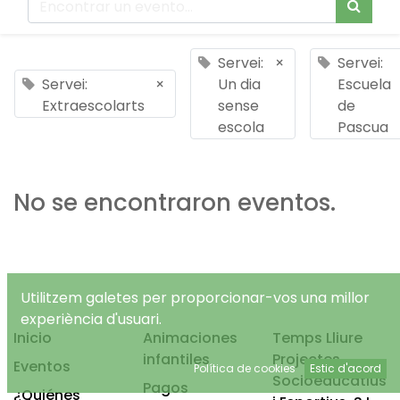
Servei:
×
Servei:
Servei:
×
Un dia
Escuela
Extraescolarts
sense
de
escola
Pascua
No se encontraron eventos.
Utilitzem galetes per proporcionar-vos una millor
experiència d'usuari.
Inicio
Animaciones
Temps Lliure
infantiles
Projectes
Eventos
Política de cookies
Estic d'acord
Socioeducatius
Pagos
¿Quiénes