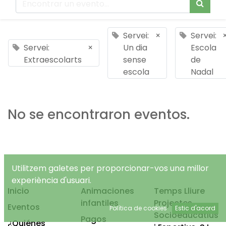
Servei:
×
Servei:
Servei:
×
Un dia
Escola
Extraescolarts
sense
de
escola
Nadal
No se encontraron eventos.
Utilitzem galetes per proporcionar-vos una millor
experiència d'usuari.
Inicio
Animaciones
Temps Lliure
infantiles
Projectes
Eventos
Política de cookies
Estic d'acord
Socioeducatius
Pagos
¿Quiénes