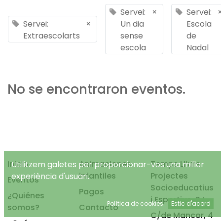
Servei:
×
Servei:
Servei:
×
Un dia
Escola
Extraescolarts
sense
de
escola
Nadal
No se encontraron eventos.
Inicio
Animaciones
Temps Lliure
Utilitzem galetes per proporcionar-vos una millor
infantiles
Projectes
experiència d'usuari.
Eventos
Socioeducatius
Pagos
¿Quiénes
i Esportius, S.L.
Política de cookies
Estic d'acord
somos?
Contacto
C/de Mancor, 4