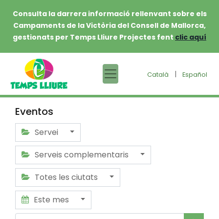
Consulta la darrera informació rellenvant sobre els
Campaments de la Victòria del Consell de Mallorca,
gestionats per Temps Lliure Projectes fent
clic aquí
|
Català
Español
Eventos
Servei
Serveis complementaris
Totes les ciutats
Este mes