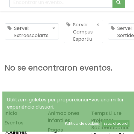
Servei:
×
Servei:
×
Servei:
Campus
Extraescolarts
Sortide
Esportiu
No se encontraron eventos.
Utilitzem galetes per proporcionar-vos una millor
experiència d'usuari.
Inicio
Animaciones
Temps Lliure
infantiles
Projectes
Eventos
Política de cookies
Estic d'acord
Socioeducatius
Pagos
¿Quiénes