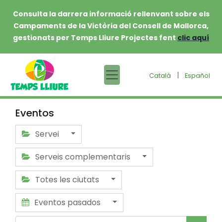
Consulta la darrera informació rellenvant sobre els
Campaments de la Victòria del Consell de Mallorca,
gestionats per Temps Lliure Projectes fent
clic aquí
|
Català
Español
Eventos
Servei
Serveis complementaris
Totes les ciutats
Eventos pasados