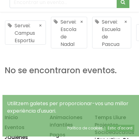
Servei:
×
Servei:
×
Servei:
×
Escola
Escuela
Campus
de
de
Esportiu
Nadal
Pascua
No se encontraron eventos.
Utilitzem galetes per proporcionar-vos una millor
experiència d'usuari.
Inicio
Animaciones
Temps Lliure
infantiles
Projectes
Eventos
Política de cookies
Estic d'acord
Socioeducatius
Pagos
¿Quiénes