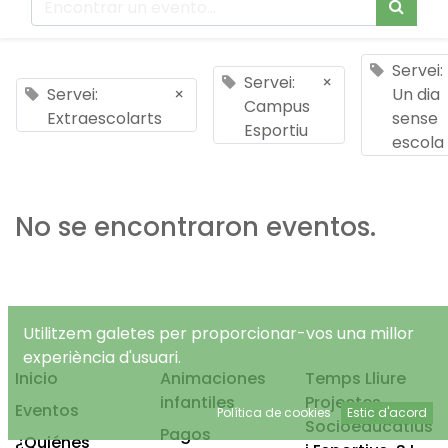
Servei:
Servei:
×
Servei:
×
Un dia
Campus
Extraescolarts
sense
Esportiu
escola
No se encontraron eventos.
Utilitzem galetes per proporcionar-vos una millor
experiència d'usuari.
Inicio
Animaciones
Temps Lliure
infantiles
Projectes
Eventos
Política de cookies
Estic d'acord
Socioeducatius
Pagos
¿Quiénes