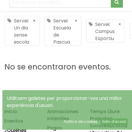
Servei:
×
Servei:
×
Servei:
×
Un dia
Escuela
Campus
sense
de
Esportiu
escola
Pascua
No se encontraron eventos.
Utilitzem galetes per proporcionar-vos una millor
experiència d'usuari.
Inicio
Animaciones
Temps Lliure
infantiles
Projectes
Eventos
Política de cookies
Estic d'acord
Socioeducatius
Pagos
¿Quiénes