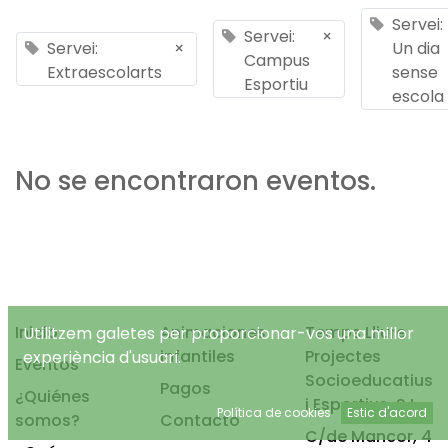
Servei:
Servei:
×
Servei:
×
Un dia
Campus
Extraescolarts
sense
Esportiu
escola
No se encontraron eventos.
Inicio
Animaciones
Temps Lliure
Utilitzem galetes per proporcionar-vos una millor
infantiles
Projectes
experiència d'usuari.
Eventos
Socioeducatius
Pagos
¿Quiénes
i Esportius, S.L.
Política de cookies
Estic d'acord
somos?
Contacto
C/de Mancor, 4