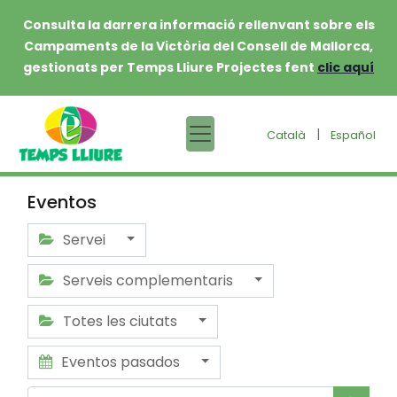
Consulta la darrera informació rellenvant sobre els
Campaments de la Victòria del Consell de Mallorca,
gestionats per Temps Lliure Projectes fent
clic aquí
|
Català
Español
Eventos
Servei
Serveis complementaris
Totes les ciutats
Eventos pasados