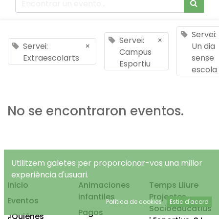
Servei:
Servei:
×
Servei:
×
Un dia
Campus
Extraescolarts
sense
Esportiu
escola
No se encontraron eventos.
Utilitzem galetes per proporcionar-vos una millor
experiència d'usuari.
Inicio
Animaciones
Temps Lliure
infantiles
Projectes
Eventos
Política de cookies
Estic d'acord
Socioeducatius
Pagos
¿Quiénes