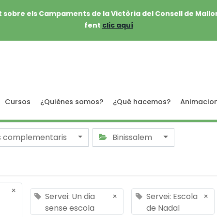
 sobre els Campaments de la Victòria del Consell de Mallo
fent
clic aquí
Cursos
¿Quiénes somos?
¿Qué hacemos?
Animacio
s complementaris
Binissalem
×
Servei: Un dia
×
Servei: Escola
×
sense escola
de Nadal