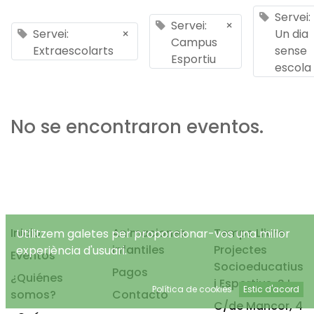
Servei:
Servei:
×
Servei:
×
Un dia
Campus
Extraescolarts
sense
Esportiu
escola
No se encontraron eventos.
Inicio
Animaciones
Temps Lliure
Utilitzem galetes per proporcionar-vos una millor
infantiles
Projectes
experiència d'usuari.
Eventos
Socioeducatius
Pagos
¿Quiénes
i Esportius, S.L.
Política de cookies
Estic d'acord
somos?
Contacto
C/de Mancor, 4