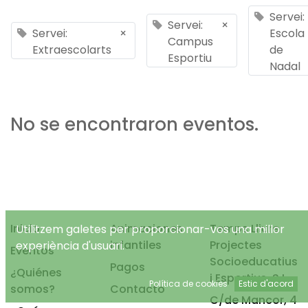
Servei:
Servei:
×
Servei:
×
Escola
Campus
Extraescolarts
de
Esportiu
Nadal
No se encontraron eventos.
Inicio
Animaciones
Temps Lliure
Utilitzem galetes per proporcionar-vos una millor
infantiles
Projectes
experiència d'usuari.
Eventos
Socioeducatius
Pagos
¿Quiénes
i Esportius, S.L.
Política de cookies
Estic d'acord
somos?
Contacto
C/de Mancor, 4