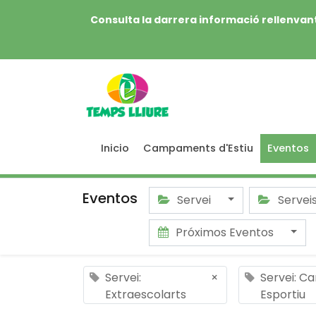
Consulta la darrera informació rellenvant
Inicio
Campaments d'Estiu
Eventos
Eventos
Servei
Servei
Próximos Eventos
Servei:
×
Servei: C
Extraescolarts
Esportiu