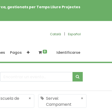
rca, gestionats per Temps Lliure Projectes
|
Català
Español
0
nes
Pagos
Identificarse
Escuela de
×
Servei:
×
Campament