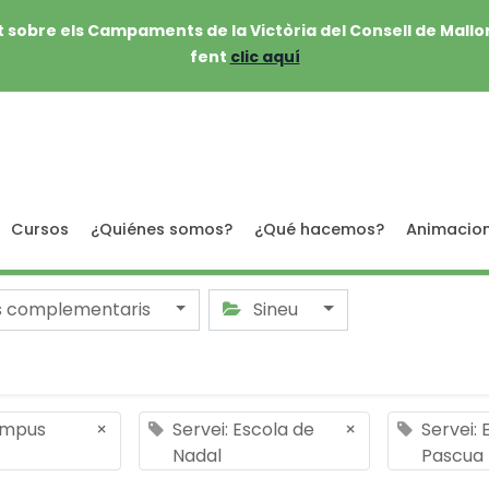
 sobre els Campaments de la Victòria del Consell de Mallo
fent
clic aquí
Cursos
¿Quiénes somos?
¿Qué hacemos?
Animacio
s complementaris
Sineu
ampus
×
Servei: Escola de
×
Servei: 
Nadal
Pascua