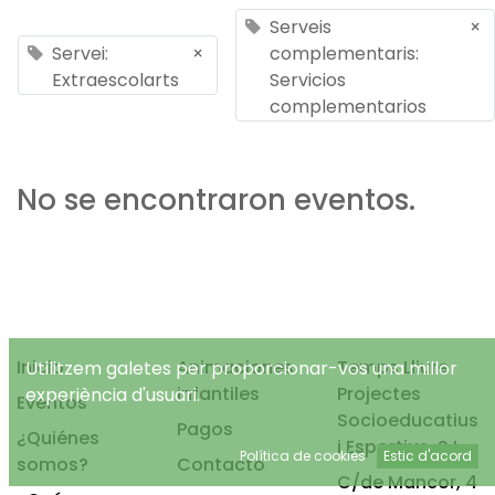
Serveis
×
Servei:
×
complementaris:
Extraescolarts
Servicios
complementarios
No se encontraron eventos.
Inicio
Animaciones
Temps Lliure
Utilitzem galetes per proporcionar-vos una millor
infantiles
Projectes
experiència d'usuari.
Eventos
Socioeducatius
Pagos
¿Quiénes
i Esportius, S.L.
Política de cookies
Estic d'acord
somos?
Contacto
C/de Mancor, 4