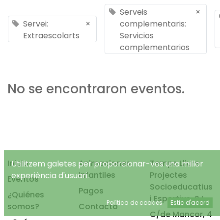
Serveis
×
Servei:
×
complementaris:
Extraescolarts
Servicios
complementarios
No se encontraron eventos.
Inicio
Animaciones
Temps Lliure
Utilitzem galetes per proporcionar-vos una millor
infantiles
Projectes
experiència d'usuari.
Eventos
Socioeducatius
Pagos
¿Quiénes
i Esportius, S.L.
Política de cookies
Estic d'acord
somos?
Contacto
C/de Mancor, 4