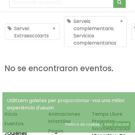
Serveis
×
Servei:
×
complementaris:
Extraescolarts
Servicios
complementarios
No se encontraron eventos.
Utilitzem galetes per proporcionar-vos una millor
experiència d'usuari.
Inicio
Animaciones
Temps Lliure
infantiles
Projectes
Eventos
Política de cookies
Estic d'acord
Socioeducatius
Pagos
¿Quiénes