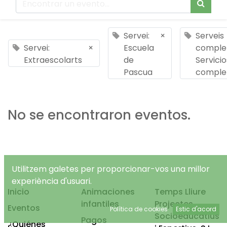
Servei:
×
Serveis
Servei:
×
Escuela
comple
Extraescolarts
de
Servicio
Pascua
comple
No se encontraron eventos.
Utilitzem galetes per proporcionar-vos una millor
experiència d'usuari.
Inicio
Animaciones
Temps Lliure
infantiles
Projectes
Eventos
Política de cookies
Estic d'acord
Socioeducatius
Pagos
¿Quiénes