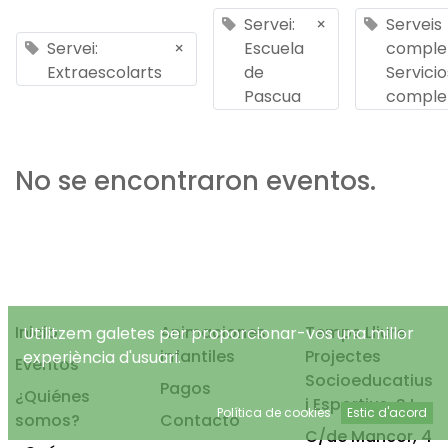
Servei:
×
Serveis
Servei:
×
Escuela
comple
Extraescolarts
de
Servicio
Pascua
comple
No se encontraron eventos.
Inicio
Animaciones
Temps Lliure
Utilitzem galetes per proporcionar-vos una millor
infantiles
Projectes
experiència d'usuari.
Eventos
Socioeducatius
Pagos
¿Quiénes
i Esportius, S.L.
Política de cookies
Estic d'acord
somos?
Contacto
C/de Mancor, 4