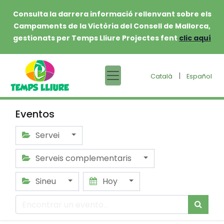
Consulta la darrera informació rellenvant sobre els
Campaments de la Victòria del Consell de Mallorca,
gestionats per Temps Lliure Projectes fent
clic aquí
|
Català
Español
Eventos
Servei
Serveis complementaris
Sineu
Hoy