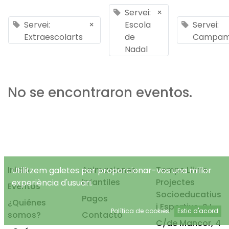
Servei:
×
Servei:
×
Escola
Servei:
Extraescolarts
de
Campam
Nadal
No se encontraron eventos.
Inicio
Animaciones
Temps Lliure
Utilitzem galetes per proporcionar-vos una millor
infantiles
Projectes
experiència d'usuari.
Eventos
Socioeducatius
Pagos
¿Quiénes
i Esportius, S.L.
Política de cookies
Estic d'acord
somos?
Contacto
C/de Mancor, 4