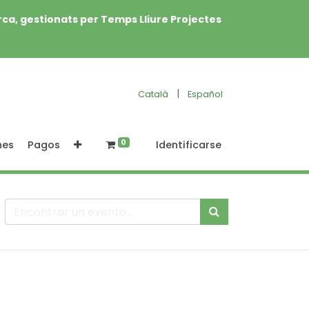
rca, gestionats per Temps Lliure Projectes
|
Català
Español
0
nes
Pagos
Identificarse