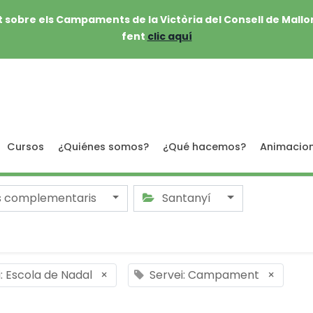
 sobre els Campaments de la Victòria del Consell de Mallo
fent
clic aquí
Cursos
¿Quiénes somos?
¿Qué hacemos?
Animacio
s complementaris
Santanyí
: Escola de Nadal
×
Servei: Campament
×