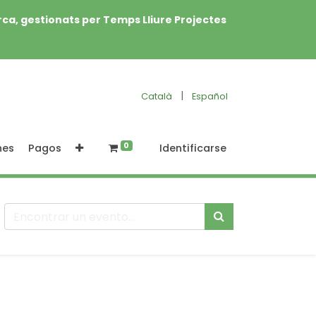
rca, gestionats per Temps Lliure Projectes
|
Català
Español
0
nes
Pagos
Identificarse