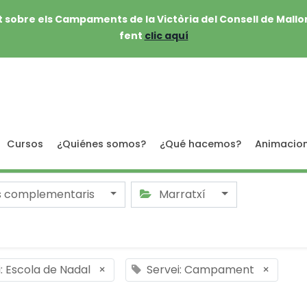
 sobre els Campaments de la Victòria del Consell de Mallo
fent
clic aquí
Cursos
¿Quiénes somos?
¿Qué hacemos?
Animacio
s complementaris
Marratxí
: Escola de Nadal
×
Servei: Campament
×