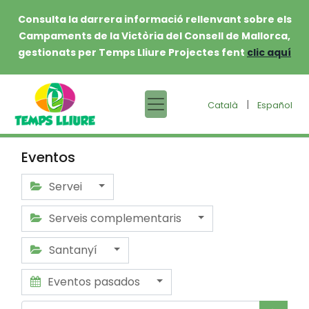
Consulta la darrera informació rellenvant sobre els
Campaments de la Victòria del Consell de Mallorca,
gestionats per Temps Lliure Projectes fent
clic aquí
|
Català
Español
Eventos
Servei
Serveis complementaris
Santanyí
Eventos pasados