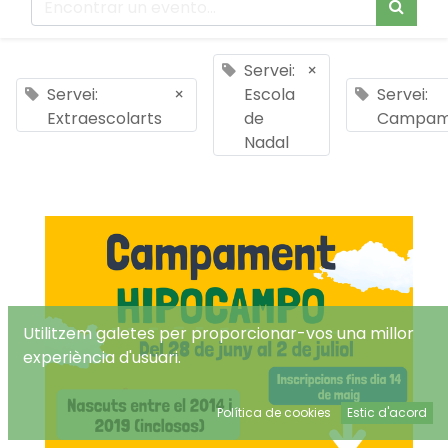
Servei:
×
Servei:
×
Escola
Servei:
Extraescolarts
de
Campam
Nadal
Utilitzem galetes per proporcionar-vos una millor
experiència d'usuari.
Política de cookies
Estic d'acord