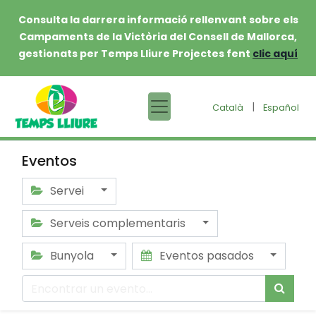
Consulta la darrera informació rellenvant sobre els
Campaments de la Victòria del Consell de Mallorca,
gestionats per Temps Lliure Projectes fent
clic aquí
|
Català
Español
Eventos
Servei
Serveis complementaris
Bunyola
Eventos pasados