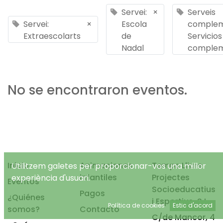
Servei:
×
Serveis
Servei:
×
Escola
complem
Extraescolarts
de
Servicios
Nadal
complem
No se encontraron eventos.
Inicio
Animaciones
Temps Lliure
Utilitzem galetes per proporcionar-vos una millor
infantiles
Projectes
experiència d'usuari.
Eventos
Socioeducatius
Pagos
¿Quiénes
i Esportius, S.L.
Política de cookies
Estic d'acord
somos?
Contacto
C/de Mancor, 4