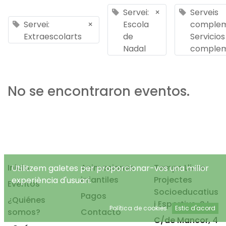
Servei:
×
Serveis
Servei:
×
Escola
complem
Extraescolarts
de
Servicios
Nadal
complem
No se encontraron eventos.
Inicio
Animaciones
Temps Lliure
Utilitzem galetes per proporcionar-vos una millor
infantiles
Projectes
experiència d'usuari.
Eventos
Socioeducatius
Pagos
¿Quiénes
i Esportius, S.L.
Política de cookies
Estic d'acord
somos?
Contacto
C/de Mancor, 4