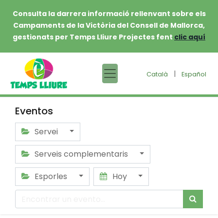
Consulta la darrera informació rellenvant sobre els
Campaments de la Victòria del Consell de Mallorca,
gestionats per Temps Lliure Projectes fent
clic aquí
|
Català
Español
Eventos
Servei
Serveis complementaris
Esporles
Hoy